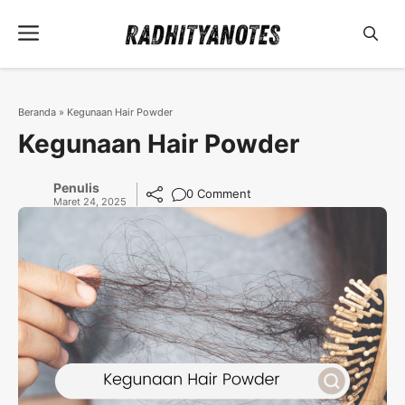
Langsung
Menu
ke
isi
Beranda
»
Kegunaan Hair Powder
Kegunaan Hair Powder
Penulis
0 Comment
Maret 24, 2025