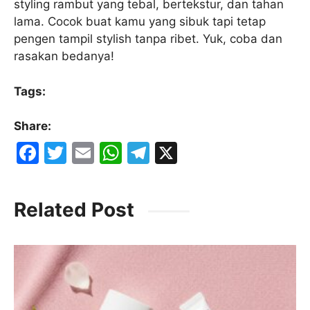
styling rambut yang tebal, bertekstur, dan tahan
lama. Cocok buat kamu yang sibuk tapi tetap
pengen tampil stylish tanpa ribet. Yuk, coba dan
rasakan bedanya!
Tags:
Share:
F
T
E
W
T
X
a
w
m
h
el
c
itt
ai
at
e
Related Post
e
er
l
s
gr
b
A
a
o
p
m
o
p
k