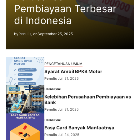
Pembiayaan Terbesar
di Indonesia
by
Penulis
, on
September 25, 2025
PENGETAHUAN UMUM
Syarat Ambil BPKB Motor
Penulis
Juli 31, 2025
FINANSIAL
Kelebihan Perusahaan Pembiayaan vs
Bank
Penulis
Juli 31, 2025
FINANSIAL
Easy Card Banyak Manfaatnya
Penulis
Juli 24, 2025