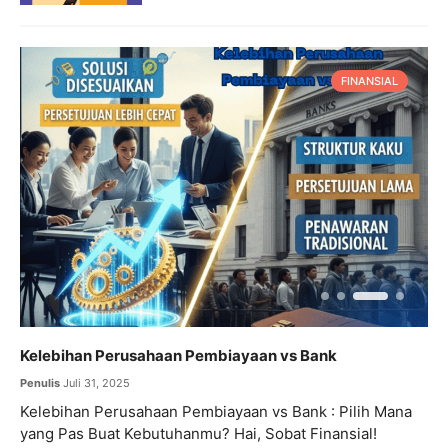
FINANSIAL
Kelebihan Perusahaan Pembiayaan vs Bank
E
Penulis
Juli 31, 2025
P
Kelebihan Perusahaan Pembiayaan vs Bank : Pilih Mana
E
u
yang Pas Buat Kebutuhanmu? Hai, Sobat Finansial!
C