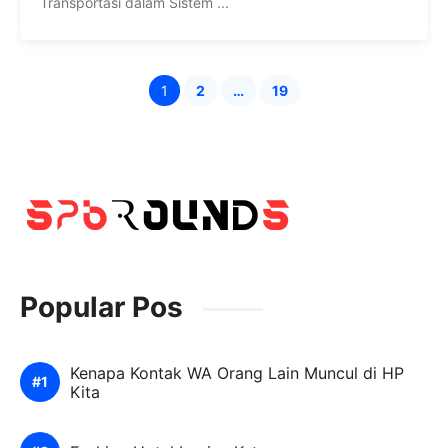
Transportasi dalam Sistem ...
1
2
…
19
Halaman
Halaman
Halaman
Popular Pos
Kenapa Kontak WA Orang Lain Muncul di HP
Kita