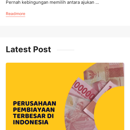
Pernah kebingungan memilih antara ajukan ...
S
Readmore
R
Latest Post