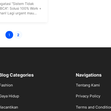
gatasi “Sistem Tidak
 BCA”: Solusi 100% Work +
an! Lagi urgent mau
..
1
2
Halaman
Halaman
Blog Categories
Navigations
Fashion
Tentang Kami
Gaya Hidup
Privacy Policy
Kecantikan
Terms and Conditio