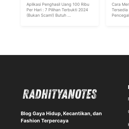
Aplikasi Penghasil Uang 100 Ribu
Cara Men
Per Hari : 7 Pilihan Terbukti 2024
Tersedia
(Bukan Scam!) Butuh ...
Pencegah
transfer .
Blog Gaya Hidup, Kecantikan, dan
Fashion Terpercaya