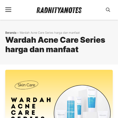
Langsung
Menu
ke
isi
Beranda
»
Wardah Acne Care Series harga dan manfaat
Wardah Acne Care Series
harga dan manfaat